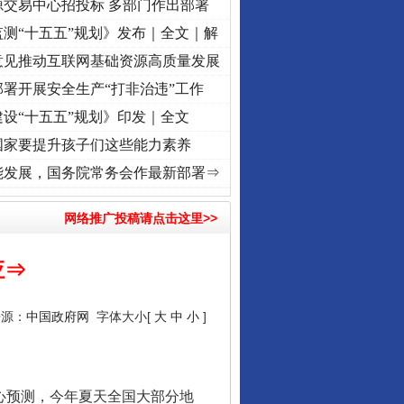
源交易中心招投标 多部门作出部署
测“十五五”规划》发布｜全文｜解
意见推动互联网基础资源高质量发展
行业协会接连发公告
署开展安全生产“打非治违”工作
设“十五五”规划》印发｜全文
国家要提升孩子们这些能力素养
..
·[视频]
牢记初心使命 奋进复兴征程丨红船起航处 潮起..
·[视频]
一首歌的时间，读懂
能发展，国务院常务会作最新部署⇒
网络推广投稿请点击这里>>
应⇒
来源：
中国政府网
字体大小[
大
中
小
]
让核能赋能千行百业
心预测，今年夏天全国大部分地