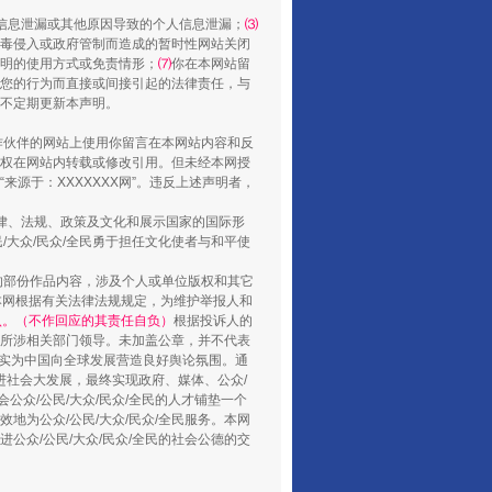
信息泄漏或其他原因导致的个人信息泄漏；
⑶
毒侵入或政府管制而造成的暂时性网站关闭
明的使用方式或免责情形；
⑺
你在本网站留
您的行为而直接或间接引起的法律责任，与
将不定期更新本声明。
合作伙伴的网站上使用你留言在本网站内容和反
权在网站内转载或修改引用。但未经本网授
源于：XXXXXXX网”。违反上述声明者，
法律、法规、政策及文化和展示国家的国际形
大众/民众/全民勇于担任文化使者与和平使
还老百姓一个明白家底
的部份作品内容，涉及个人或单位版权和其它
本网根据有关法律法规规定，为维护举报人和
认。（不作回应的其责任自负）
根据投诉人的
至所涉相关部门领导。未加盖公章，并不代表
督，实为中国向全球发展营造良好舆论氛围。通
促进社会大发展，最终实现政府、媒体、公众/
公众/公民/大众/民众/全民的人才铺垫一个
地为公众/公民/大众/民众/全民服务。本网
进公众/公民/大众/民众/全民的社会公德的交