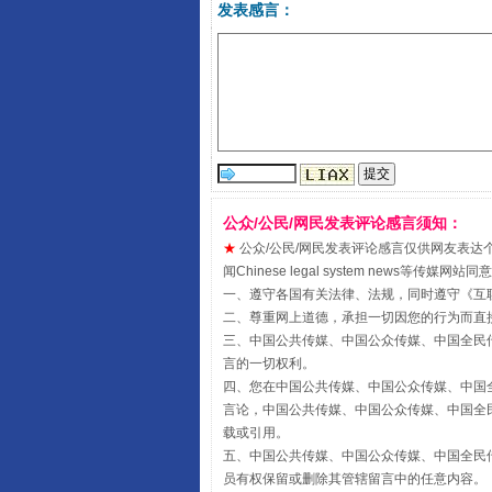
发表感言：
全民健身五年计划来了！等你上
公众/公民/网民发表评论感言须知：
★
公众/公民/网民发表评论感言仅供网友表达个人看法
闻Chinese legal system new
一、遵守各国有关法律、法规，同时遵守《
互
二、尊重网上道德，承担一切因您的行为而直
三、中国公共传媒、中国公众传媒、中国全民传媒China 
言的一切权利。
阿坝州三大球赛在茂县开幕
四、您在中国公共传媒、中国公众传媒、中国全民传媒Chin
言论，中国公共传媒、中国公众传媒、中国全民传媒China
载或引用。
五、中国公共传媒、中国公众传媒、中国全民传媒China 
员有权保留或删除其管辖留言中的任意内容。