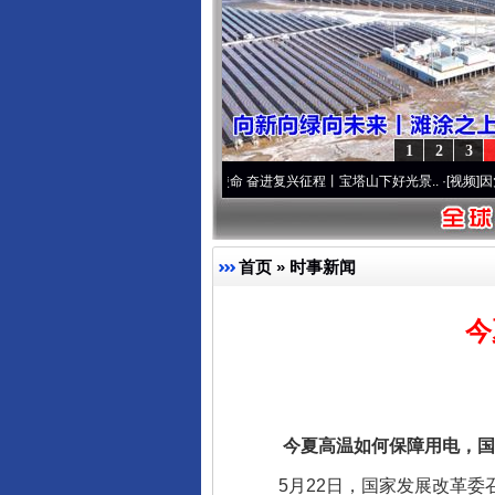
完善运行机制助力责任有效落
1
2
3
先锋队”本色
·[视频]
牢记初心使命 奋进复兴征程丨宝塔山下好光景..
·[视频]
因党而生 为
首页
»
时事新闻
今
东山县通报“牛蛙产品抗生素超标问
今夏高温如何保障用电，国
5月22日，国家发展改革委召