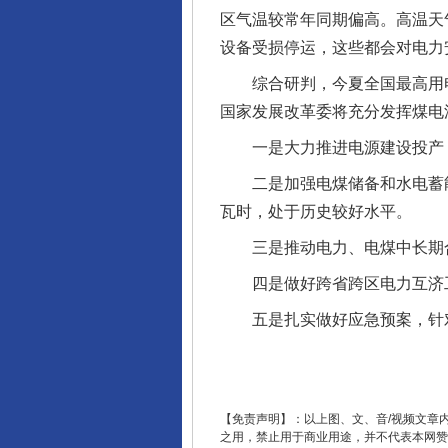
区气温较常年同期偏高。高温天
设备受损停运，这些都会对电力
综合研判，今夏全国最高用电负
国家发展改革委将充分发挥煤电
一是大力推进电源建设投产，
千年窑火 生生不息
二是加强电煤储备和水电蓄能，
瓦时，处于历史较好水平。
三是推动电力、电煤中长期合同
四是做好跨省跨区电力互济工
五是扎实做好应急预案，针对部
【免责声明】：以上图、文、音/视频文章
之用，禁止用于商业用途，并不代表本网赞
揭开“小金库”的免责幌子