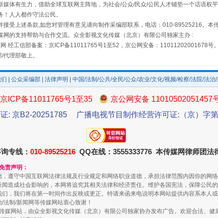
媒体有生力，借助全球互联网主阵地，为社会/公众/民众/公民人才铺垫一个话语权平
务！人人都作守法公民。
接受上述条款,如您对管理有意见请向制作采编部联系，电话：010-89525216。
媒网的支持帮助与合作交流。众全影视文化传媒（北京）有限公司独家主办 :
网 经工信部备案：京ICP备11011765号1至52，京公网安备：11011202001678号
部/代理部敬上。
镜头丨大暑三秋近
我们
|
公众采编部
|
法律声明
| 中国/法制/公共/全民/公众/农业/文化/视频/检察/法院/法治
京ICP备11011765号1至35
京公网安备 11010502051457
证: 京B2-20251785
广播电视节目制作经营许可证:（京）字第3
咨询专线：
010-89525216
QQ在线：3555333776 本传媒网律师团
和免责声明：
德，遵守中国互联网法律法规及行业规定和网络职业道德，承担法律范围内因你的网络
新闻造成社会影响的，本网将追究其相关法律和经济责任。维护各国宪法，保障公民的
我们，我们将在第一时间作出反映或更正。特请来函来电说明本网站提供内容系本人或
治/法制/新闻网等传媒网站衷心致谢！
如何以同查同治破解风腐交织难题
新闻网等传媒网站，由众全影视文化传媒（北京）有限公司独家协办发布广告。欢迎合法、