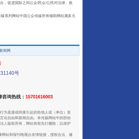
台，促进国际之间公众/民众/公民对法律、政
本传媒系列网站中国公众传媒所有辅助网站属多元
。
山西：不断增强治理腐败综合效能
/新闻网
号
1140号
法律咨询热线：
15701616003
行为直接或间接引起的给他人或（单位）造
言论自由和新闻自由。本传媒网站中的部份
法人版权所有，网站有权先行撤除，以保护
养老服务师职业资格制度暂行规定
健康网站和报刊电视台友情链接，授权合法、健