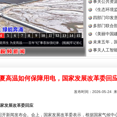
事关公共资
《生态环境监
读
四部门印发
实
一纸欠条伤亲情 巡回调解促和解..
多部门联合部
《美丽中国建
4
5
6
7
8
9
10
11
12
13
14
15
未来五年，
党而战——百年“纪”事⑧加强纪律..
·[视频]
牢记初心使命 奋进复兴征程丨“转折之城”激荡
事关人工智
夏高温如何保障用电，国家发展改革委回
发布时间：2026-05-24 
题”
法徽映军营 权益有保障
家发展改革委回应
开新闻发布会。会上，国家发展改革委表示，根据国家气候中