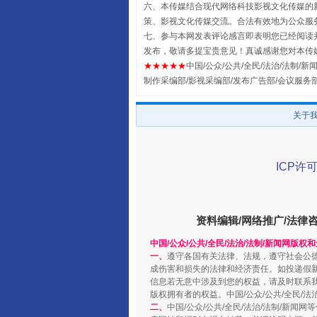
六、本传媒结合现代网络科技影视文化传媒的新
策、影视文化传媒交流。合法有效地为公众服
七、参与本网发表评论感言即表明您已经阅读并
发布，敬请多提宝贵意见！真诚感谢您对本传
★★★★★
中国/公众/公共/全民/法治/法制/新闻
制作采编部/影视采编部/发布广告部/会议服务
国家大学科技园优化重塑工作
关于
ICP许可
资料编辑/网络推广/法律
中国/公众/公共/全民/法治/法制/新闻网版权
一、
遵守各国有关法律、法规，遵守社会公
成伤害和损失的法律和经济责任。如投递假
信息若无意中涉及到您的权益，请及时联系
版权拥有者的权益。中国/公众/公共/全民/法
扯下公款旅游的“隐身衣”
二、
中国/公众/公共/全民/法治/法制/