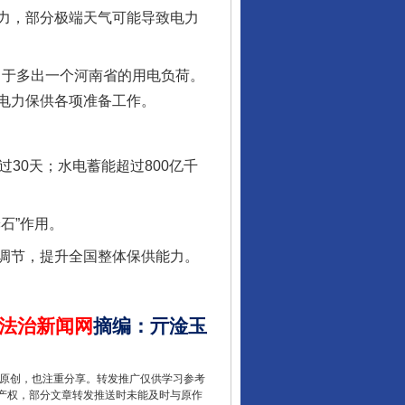
力，部分极端天气可能导致电力
当于多出一个河南省的用电负荷。
电力保供各项准备工作。
从数据变化看反腐深化
0天；水电蓄能超过800亿千
石”作用。
调节，提升全国整体保供能力。
法治新闻网
摘编
：
亓淦玉
重原创，也注重分享。转发推广仅供学习参考
产权，部分文章转发推送时未能及时与原作
酒驾未被当场查获能处罚吗