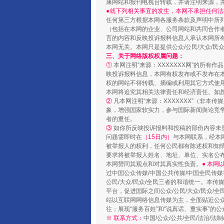
康网站和报刊电视台转载，并请注明来源，
●就下列相关事宜的发生，本网不承担任何法
任何第三方根据本网各服务条款及声明中所
（包括在本网的企业、公司网站和共同合作
言的内容和反映投诉报料信息人承认本网所
本网无关。本网只是提供公众/公民/大众/
三、关于网络版权权属问题：
①
本网注明“来源：XXXXXXX网”的所有
映投诉报料信息，本网有权发布或不发布在
权的网站不得转载、摘编或利用其它方式使用
本网将追究其相关法律责任和经济责任。如
②
凡本网注明“来源：XXXXXXX”（非
象，增强国家软实力，参与国际新闻舆论竞争
“蜀中异人”王建安的艺术幻境
者的重任。
③
如你所反映投诉报料和投稿的部份内容未
问题需即时在
（15日内）
与本网联系，经本
被举报人的权利，任何公民都有陈述权和知
要求将被举报人姓名、地址、单位、实名公布
本网赞同其观点和对其真实性负责。
● 本
过中国公众传媒/中国公共传媒/中国全民传媒
公民/大众/民众/全民三者的和谐统一。本传
平台，促进国际之间公众/公民/大众/民众/
站以互联网网络信息传媒为主，全面贴近公众/
往；展现“服务百姓”和“说真话、重实事”的公
※ 联系方式：
中国/公众/公共/全民/法治/