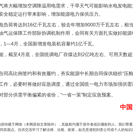
气将大幅增加空调降温用电需求，干旱天气可能影响水电发电能
安全稳定运行带来影响，增加能源电力保供压力。
荷将达到16亿千瓦左右，较去年增加9000万千瓦左右，相
油气运保障工作部际协调机制作用，会同有关方面扎实做好能源
1—4月，全国新增发电装机容量约1亿千瓦。
一批国家标准开始实施
截至4月底，全国统调电厂存煤达到2亿吨左右、可用天数超过3
高比例签约和有效履约，夯实能源中长期合同保供稳价“压舱
作，必要时将做好应急调度，通过全国统一电力市场加强供需
分供需平衡偏紧的省份，“一省一策”制定应急预案。
中国
内容转载于网络（本网原创文章除外），其版权均属于原作者或归属权利人。我们尊
同其观点。仅供交流学习了解法律、法规、政策，如无意侵犯到贵公司或个人的知识
以产业富民促振兴