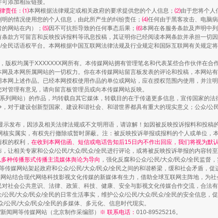
并可添加相应链接。
律责任：⑴
本网根据法律规定或相关政府的要求提供您的个人信息；
⑵
由于您将个人
列明的情况使用您的个人信息，由此所产生的纠纷责任；
⑷
任何由于黑客攻击、电脑病
者的网站在内）；
⑸
因不可抗拒导致的任何事态后果；
⑹
本网在各服务条款及声明中列
有条款方可留言和反映投诉报料等讯息投稿，其证明你已经阅读本网条款并承担一切因
民众/全民话语权平台。本网根据中国互联网法律法规及行业规定和国际互联网有关规定
作品，版权均属于XXXXXXX网所有。本传媒网站拥有管理笔名和代表某些合作伙伴在
本网及本网所属网站的一切权力。你在本传媒网站留言板发表的评论和投稿，本网站有
本网上述作品。已经本网授权使用作品的单位或网站，应在授权范围内使用，并注明“来
您对管理有意见，请向留言板管理员或向本传媒网站反映。
本传媒系列网站）的作品，均转载自其它媒体，转载目的在于传递更多信息，宣传国家的
，对于建设创新型国家、建设和谐社会、和谐世界都具有重大的现实意义；公众/公民/
一颗心始终滚烫
显示发布，因涉及相关法律法规或不文明用语，请谅解！如因被反映投诉报料和投稿
网核实属实，有权先行撤除或暂时屏蔽。注：被反映投诉举报或报料的个人或单位，
情权的权利，
在收到本网信函、短信或电话告知后15日内不作出回应，我们将视为默
，让相关专家和公众/公民/大众/民众/全民进行评论，或将被反映投诉举报的内容转
网以多种传播形式传播主流媒体舆论为导向
，强化反腐和公众/公民/大众/民众/全民监
等传媒网站架起政府和公众/公民/大众/民众/全民之间的和谐桥梁，缓和社会矛盾，
媒网站结合现代网络科技影视文化传媒的新媒体有生力，借助全球互联网主阵地，为社会
全民对社会公共意识、法律、政策、科技、健康、安全与影视文化传媒合作交流，合法有效
公民/大众/民众/全民的日常生活事实，维护公众/公民/大众/民众/全民的安全信息，促
众/公民/大众/民众/全民的多媒体、多元化、信息时代现实。
法制/新闻网等传媒网站（北京制作采编部）
※ 联系电话：
010-89525216。