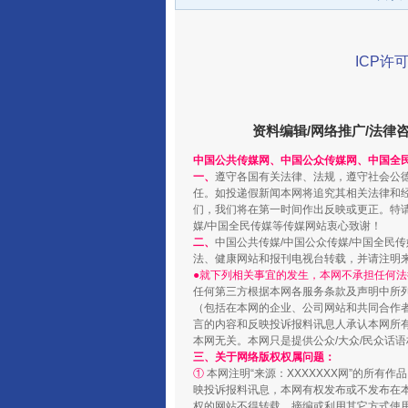
ICP许可
资料编辑/网络推广/法律
中国公共传媒网、中国公众传媒网、中国全
一、
遵守各国有关法律、法规，遵守社会公
千年窑火 生生不息
任。如投递假新闻本网将追究其相关法律和
们，我们将在第一时间作出反映或更正。特
媒/中国全民传媒等传媒网站衷心致谢！
二、
中国公共传媒/中国公众传媒/中国全民
法、健康网站和报刊电视台转载，并请注明
●就下列相关事宜的发生，本网不承担任何法
任何第三方根据本网各服务条款及声明中所
（包括在本网的企业、公司网站和共同合作
言的内容和反映投诉报料讯息人承认本网所
本网无关。本网只是提供公众/大众/民众话
三、关于网络版权权属问题：
①
本网注明“来源：XXXXXXX网”的所有
映投诉报料讯息，本网有权发布或不发布在
权的网站不得转载、摘编或利用其它方式使用