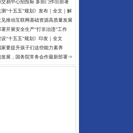
源交易中心招投标 多部门作出部署
测“十五五”规划》发布｜全文｜解
意见推动互联网基础资源高质量发展
署开展安全生产“打非治违”工作
设“十五五”规划》印发｜全文
国家要提升孩子们这些能力素养
[视频]
牢记初心使命 奋进复兴征程丨“转折之城”激荡..
·[视频]
牢记初心使命 奋进复兴征程
能发展，国务院常务会作最新部署⇒
私家车群死群伤事故多发..
守，一别两宽：这场老年..
条伤亲情 巡回调解促和..
保费，离婚时为何要分走一..
誉，不得录用为公务员
目出狱后办书院暴力管教..