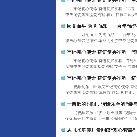
牢记初心使命 奋进复兴征程丨
牢记初心使命 奋进复兴征程丨宝塔
中央纪委国家监委网站 瞿芃 自陕西延安报
因党而生 为党而战——百年“纪
因党而生 为党而战——百年"纪"
得民心加强纪律性 革命无不胜中央纪委国家
牢记初心使命 奋进复兴征程丨“
牢记初心使命 奋进复兴征程丨"转折
脉搏中央纪委国家监委网站 文子玉 自
牢记初心使命 奋进复兴征程丨红
视频制作丨叶源昊牢记初心使命 奋
纪委国家监委网站 黄秋霞 刘廷飞 自浙
一首歌的时间，读懂乐至的“诗与
（视频来源："资阳乐至融媒"视频
个金马开启的新春，一曲《乐随心至》悄
从《水浒传》看间谍“攻心套路”