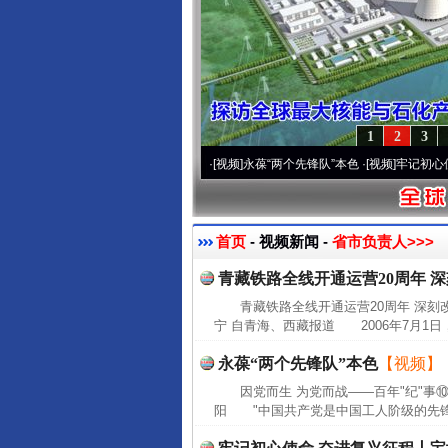
1
2
3
营20周年 深刻改变雪域高原..
·[视频]
永葆“两个先锋队”本色
·[视频]
牢记初心使命 奋
首页
- 视频新闻 -
省市负责人>>>
青藏铁路全线开通运营20周年 
青藏铁路全线开通运营20周年 深刻
宁 自青海、西藏报道 2006年7月1日
永葆“两个先锋队”本色
【视频】
因党而生 为党而战——百年"纪"事⑩
阳 "中国共产党是中国工人阶级的先锋