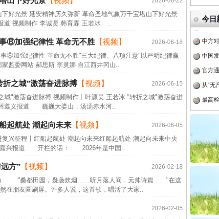
宝塔山下好光景
【视频】
2026-06-22
四川省
山下好光景 延安精神历久弥新 革命圣地气象万千宝塔山下好光景
今日
道 视频制作 李诚贤 韩育霖 王若冰 ..
中方对
”事⑧加强纪律性 革命无不胜
【视频】
中国发
2026-06-18
事⑧加强纪律性 革命无不胜"三大纪律、八项注意"以严明纪律赢
官方
监委网站 郝思斯 李灵娜 自江西井冈山..
从“无
转折之城”激荡奋进脉搏
【视频】
2026-06-15
最高
之城"激荡奋进脉搏 视频制作丨叶源昊 王若冰 "转折之城"激荡奋进
事故致
贵州遵义报道 巍巍大娄山，汤汤赤水河..
近期涉
船起航处 潮起向未来
【视频】
2026-06-05
半生相
进复兴征程丨红船起航处 潮起向未来红船起航处 潮起向未来中央
一纸欠
江嘉兴报道 开栏的话： 2026年是中国..
26万
远方”
【视频】
2026-02-18
杨天
号） "桑都田园，袅袅炊烟……听月落人间，元帅诗篇……"在这
传销头
然在朋友圈刷屏。许多人说，这首歌，唱活了大家..
四川省
2026-02-05
中方对