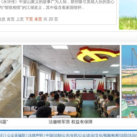
《水浒传》中梁山聚义的故事广为人知，那些吸引英雄入伙的攻心
与"惺惺相惜"的江湖道义，其中蕴含着家国情怀..
中国发
官方
条信息
首页
上页
下页
末页
共 20 页
从“无
最高
实
一纸欠条伤亲情 巡回调解促和解..
事故致
题”
法徽映军营 权益有保障
我们
|
公众采编部
|
法律声明
| 中国/法制/公共/全民/公众/农业/文化/视频/检察/法院/法治