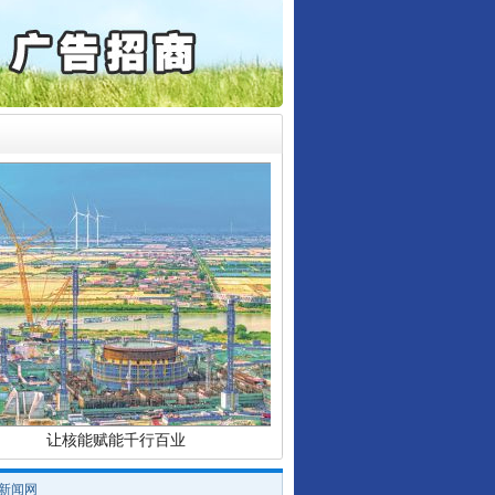
起首例对外贸易国家安全..
通报西安赛格商场坠亡事件
产可执”到“全额执行”
检抗诉的疑难复杂刑事案件
行业协会接连发公告
5死1伤，四川省安委会挂..
让核能赋能千行百业
/新闻网