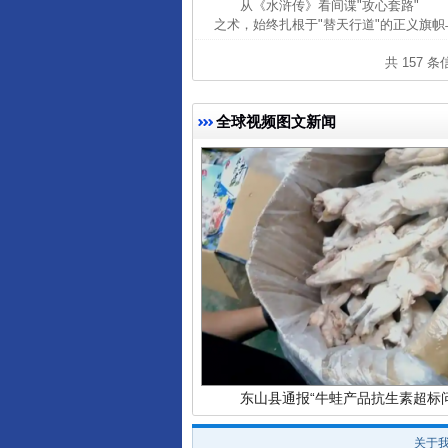
从《水浒传》看间谍"攻心套路" 
之术，始终扎根于"替天行道"的正义旗帜
共 157 
全球视频图文新闻
完善运行机制助力责任有效落
东山县通报“牛蛙产品抗生素超标问
关于