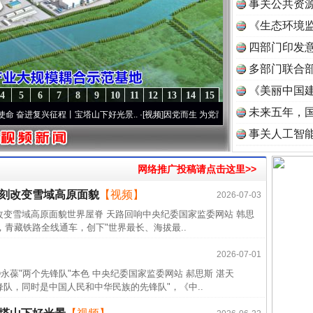
事关公共资
《生态环境监
读
四部门印发
多部门联合部
《美丽中国建
4
5
6
7
8
9
10
11
12
13
14
15
未来五年，
进复兴征程丨宝塔山下好光景..
·[视频]
因党而生 为党而战——百年“纪”事⑧加强纪律..
·
事关人工智
网络推广投稿请点击这里>>
深刻改变雪域高原面貌
【视频】
2026-07-03
近期涉
改变雪域高原面貌世界屋脊 天路回响中央纪委国家监委网站 韩思
半生相
，青藏铁路全线通车，创下"世界最长、海拔最..
一纸欠
2026-07-01
26万
永葆"两个先锋队"本色 中央纪委国家监委网站 郝思斯 湛天
队，同时是中国人民和中华民族的先锋队"，《中..
杨天
传销头