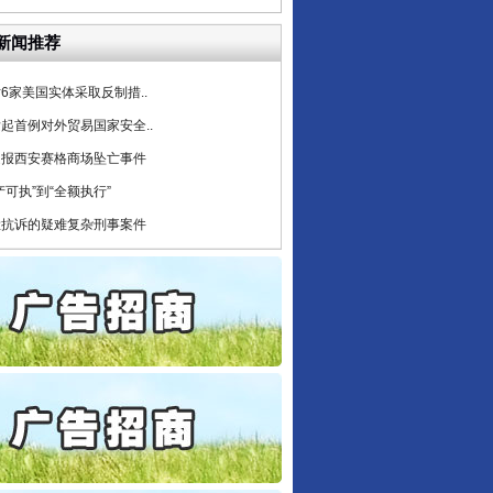
公安厅征集新型黑恶违法..
新闻推荐
6家美国实体采取反制措..
起首例对外贸易国家安全..
通报西安赛格商场坠亡事件
产可执”到“全额执行”
检抗诉的疑难复杂刑事案件
5死1伤，四川省安委会挂..
私家车群死群伤事故多发..
守，一别两宽：这场老年..
条伤亲情 巡回调解促和..
保费，离婚时为何要分走一..
誉，不得录用为公务员
目出狱后办书院暴力管教..
公安厅征集新型黑恶违法..
6家美国实体采取反制措..