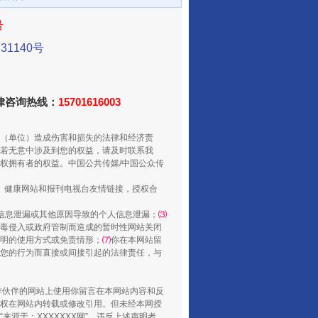
号
1140号
法律咨询热线：
15701616003
（单位）造成伤害和损失的法律和经济责
从数据变化看反腐深化
若无意中涉及到您的权益，请及时联系我
权拥有者的权益。中国公共传媒/中国公众传
、健康网站和报刊电视台友情链接，授权合
信息泄漏或其他原因导致的个人信息泄漏；
⑶
毒侵入或政府管制而造成的暂时性网站关闭
明的使用方式或免责情形；
⑺
你在本网站留
您的行为而直接或间接引起的法律责任，与
合作伙伴的网站上使用你留言在本网站内容和反
权在网站内转载或修改引用。但未经本网授
源于：XXXXXXX网”。违反上述声明者，