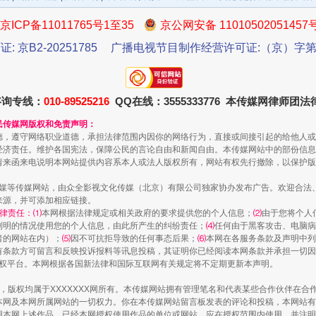
京ICP备11011765号1至35
京公网安备 11010502051457
证: 京B2-20251785
广播电视节目制作经营许可证:（京）字第3
咨询专线：
010-89525216
QQ在线：3555333776 本传媒网律师团
民传媒网版权和免责声明：
德，遵守网络职业道德，承担法律范围内因你的网络行为，直接或间接引起的给他人或
一批国家标准开始实施
经济责任。维护各国宪法，保障公民的言论自由和新闻自由。本传媒网站中的部份信息
请来函来电说明本网站提供内容系本人或法人版权所有，网站有权先行撤除，以保护版
传媒等传媒网站，由众全影视文化传媒（北京）有限公司独家协办发布广告。欢迎合法
来源，并可添加相应链接。
律责任：⑴
本网根据法律规定或相关政府的要求提供您的个人信息；
⑵
由于您将个人
列明的情况使用您的个人信息，由此所产生的纠纷责任；
⑷
任何由于黑客攻击、电脑病
者的网站在内）；
⑸
因不可抗拒导致的任何事态后果；
⑹
本网在各服务条款及声明中列
有条款方可留言和反映投诉报料等讯息投稿，其证明你已经阅读本网条款并承担一切因
语权平台。本网根据各国新法律和国际互联网有关规定将不定期更新本声明。
作品，版权均属于XXXXXXX网所有。本传媒网站拥有管理笔名和代表某些合作伙伴在
本网及本网所属网站的一切权力。你在本传媒网站留言板发表的评论和投稿，本网站有
本网上述作品。已经本网授权使用作品的单位或网站，应在授权范围内使用，并注明“来