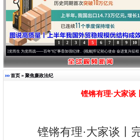
1
2
3
4
5
6
7
8
9
10
 为党而战——百年“纪”事⑧加强纪律..
·[视频]
牢记初心使命 奋进复兴征程丨“转折之城”激
首页
»
聚焦廉政法纪
铿锵有理·大家谈
铿锵有理·大家谈丨完